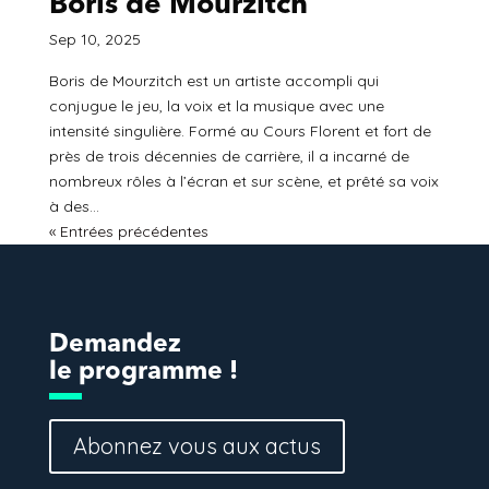
Boris de Mourzitch
Sep 10, 2025
Boris de Mourzitch est un artiste accompli qui
conjugue le jeu, la voix et la musique avec une
intensité singulière. Formé au Cours Florent et fort de
près de trois décennies de carrière, il a incarné de
nombreux rôles à l’écran et sur scène, et prêté sa voix
à des...
« Entrées précédentes
Demandez
le programme !
Abonnez vous aux actus