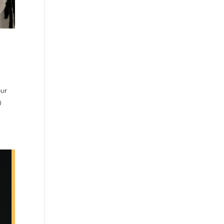
eur
)