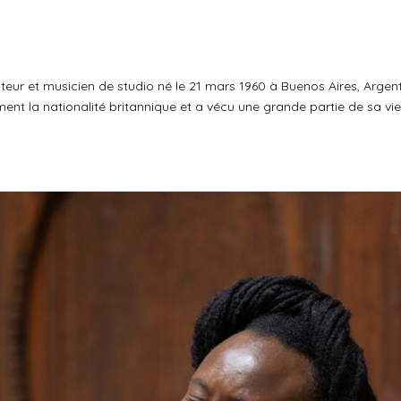
teur et musicien de studio né le 21 mars 1960 à Buenos Aires, Argent
ement la nationalité britannique et a vécu une grande partie de sa vi