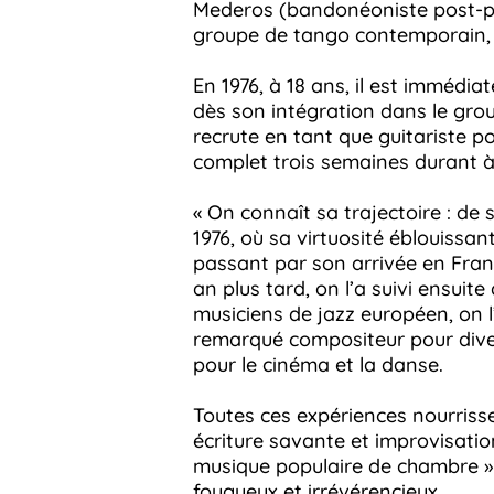
Mederos (bandonéoniste post-piaz
groupe de tango contemporain,
En 1976, à 18 ans, il est immédi
dès son intégration dans le group
recrute en tant que guitariste p
complet trois semaines durant à 
« On connaît sa trajectoire : de
1976, où sa virtuosité éblouissan
passant par son arrivée en Franc
an plus tard, on l’a suivi ensuit
musiciens de jazz européen, on l
remarqué compositeur pour diver
pour le cinéma et la danse.
Toutes ces expériences nourriss
écriture savante et improvisatio
musique populaire de chambre » 
fougueux et irrévérencieux.